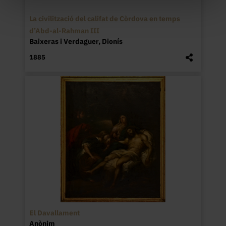
La civilització del califat de Còrdova en temps
d’Abd-al-Rahman III
Baixeras i Verdaguer, Dionís
1885
El Davallament
Anònim