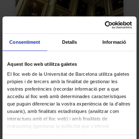
Consentiment
Detalls
Informació
Aquest lloc web utilitza galetes
Galeria de retrats dels rectors
El lloc web de la Universitat de Barcelona utilitza galetes
pròpies i de tercers amb la finalitat de gestionar les
1876
vostres preferències (recordar informació per a que
accediu al lloc web amb determinades característiques
que puguin diferenciar la vostra experiència de la d’altres
usuaris), amb finalitats estadístiques (analitzar com
interactueu amb el lloc web) i amb finalitats de
màrqueting (gestionar la publicitat que s’ofereix
adequant-la en funció dels vostres hàbits de navegació).