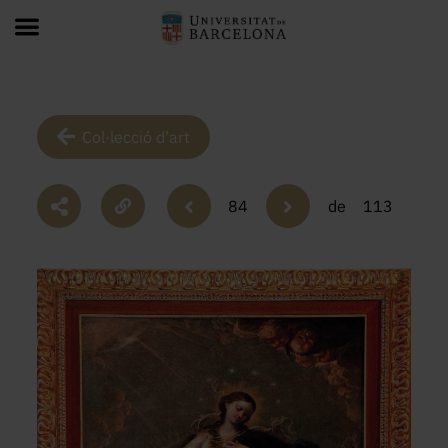
Col·lecció d’art
84
de
113