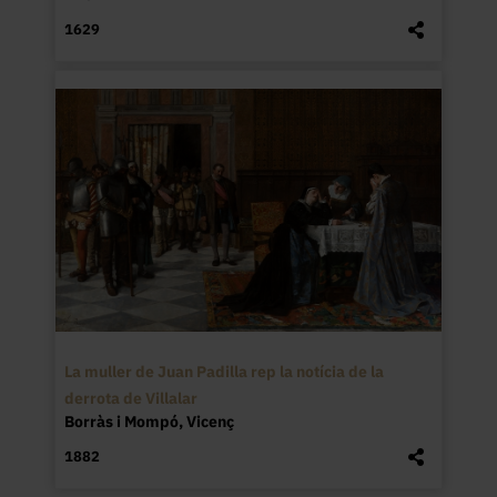
1629
La muller de Juan Padilla rep la notícia de la
derrota de Villalar
Borràs i Mompó, Vicenç
1882