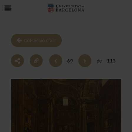
Col·lecció d’art
69
de
113