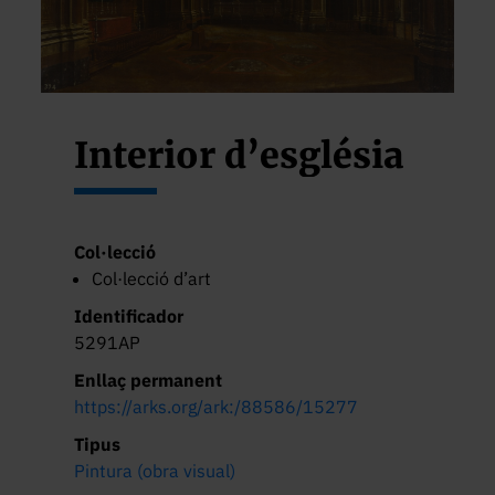
Interior d’església
Col·lecció
Col·lecció d’art
Identificador
5291AP
Enllaç permanent
https://arks.org/ark:/88586/15277
Tipus
Pintura (obra visual)