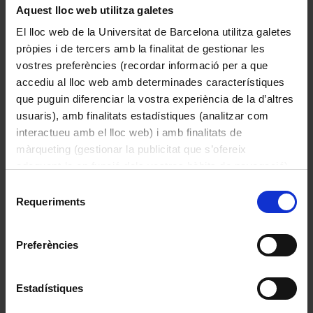
Aquest lloc web utilitza galetes
El lloc web de la Universitat de Barcelona utilitza galetes
pròpies i de tercers amb la finalitat de gestionar les
vostres preferències (recordar informació per a que
accediu al lloc web amb determinades característiques
que puguin diferenciar la vostra experiència de la d’altres
usuaris), amb finalitats estadístiques (analitzar com
interactueu amb el lloc web) i amb finalitats de
màrqueting (gestionar la publicitat que s’ofereix
adequant-la en funció dels vostres hàbits de navegació).
La continència d’Escipió
Per obtenir més informació sobre les galetes podeu
Selecció
Escola de Giordano Luca
consultar la
Política de galetes del lloc web de la
Requeriments
de
No informat
Universitat de Barcelona
.
consentiment
Preferències
Estadístiques