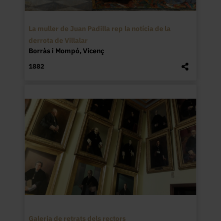
La muller de Juan Padilla rep la notícia de la
derrota de Villalar
Borràs i Mompó, Vicenç
1882
Galeria de retrats dels rectors