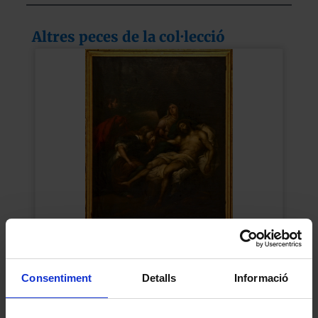
Altres peces de la col·lecció
El Davallament
Anònim
Consentiment
Detalls
Informació
1629