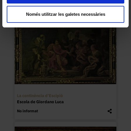
2015
Només utilitzar les galetes necessàries
La continència d’Escipió
Escola de Giordano Luca
No informat