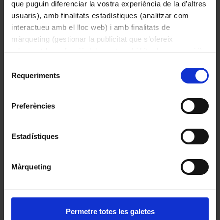
que puguin diferenciar la vostra experiència de la d’altres
usuaris), amb finalitats estadístiques (analitzar com
interactueu amb el lloc web) i amb finalitats de
Conjunt de pintura històrica del Paranimf
màrqueting (gestionar la publicitat que s’ofereix
adequant-la en funció dels vostres hàbits de navegació).
1883
Per obtenir més informació sobre les galetes podeu
Selecció
consultar la
Política de galetes del lloc web de la
Requeriments
de
Universitat de Barcelona
.
consentiment
Preferències
Estadístiques
Màrqueting
Galeria del Paranimf 3
Permetre totes les galetes
Penique Productions