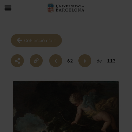
Col·lecció d’art
62
de
113