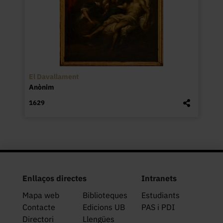
El Davallament
Anònim
1629
Enllaços directes
Intranets
Mapa web
Biblioteques
Estudiants
Contacte
Edicions UB
PAS i PDI
Directori
Llengües