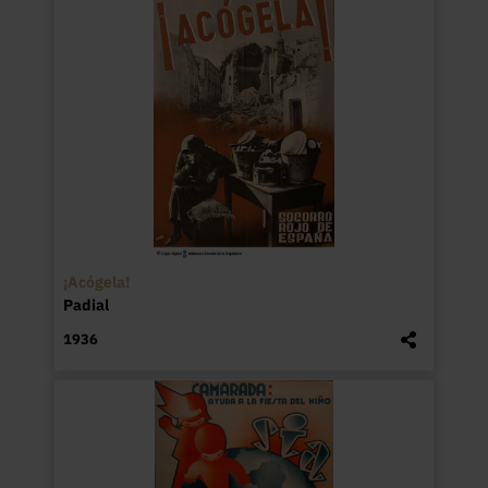
¡Acógela!
Padial
1936