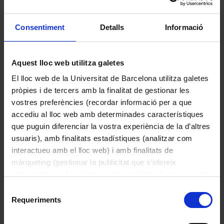
de la CNT i la UGT. _ Dibuix d' un soldat 
donant un regal a un infant
Consentiment
Detalls
Informació
Aquest lloc web utilitza galetes
Altres peces de la col·lecció
El lloc web de la Universitat de Barcelona utilitza galetes
pròpies i de tercers amb la finalitat de gestionar les
vostres preferències (recordar informació per a que
accediu al lloc web amb determinades característiques
que puguin diferenciar la vostra experiència de la d’altres
usuaris), amb finalitats estadístiques (analitzar com
interactueu amb el lloc web) i amb finalitats de
màrqueting (gestionar la publicitat que s’ofereix
adequant-la en funció dels vostres hàbits de navegació).
Per obtenir més informació sobre les galetes podeu
Selecció
consultar la
Política de galetes del lloc web de la
Requeriments
de
Universitat de Barcelona
.
Per la llibertat de Catalunya, ajudeu Madrid :
consentiment