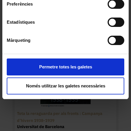
diumenge dia 7 a les 10 del matí totes les dones a
Preferències
la Monumental
UGT
Estadístiques
1937
Màrqueting
Permetre totes les galetes
Només utilitzar les galetes necessàries
Tota la reraguarda per als fronts : Campanya
d’hivern 1938-1939
Universitat de Barcelona