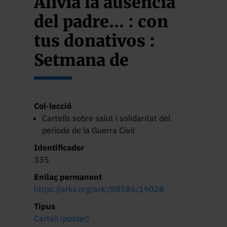
Alivia la ausencia
del padre… : con
tus donativos :
Setmana de
l’Infant 1 a 7 enero
Col·lecció
Cartells sobre salut i solidaritat del
període de la Guerra Civil
Identificador
335
Enllaç permanent
https://arks.org/ark:/88586/19028
Tipus
Cartell (pòster)