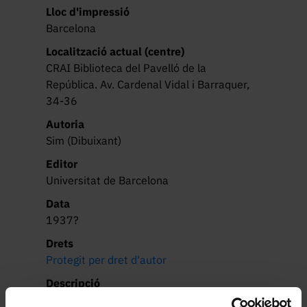
Lloc d'impressió
Barcelona
Localització actual (centre)
CRAI Biblioteca del Pavelló de la
República. Av. Cardenal Vidal i Barraquer,
34-36
Autoria
Sim (Dibuixant)
Editor
Universitat de Barcelona
Data
1937?
Drets
Protegit per dret d'autor
Descripció
Setmana organitzada amb la col.laboració 