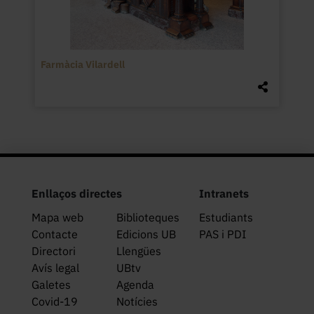
Farmàcia Vilardell
Enllaços directes
Intranets
Mapa web
Biblioteques
Estudiants
Contacte
Edicions UB
PAS i PDI
Directori
Llengües
Avís legal
UBtv
Galetes
Agenda
Covid-19
Notícies