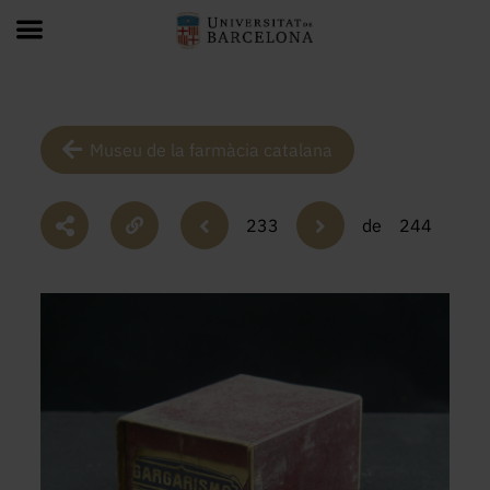
Museu de la farmàcia catalana
233
de
244