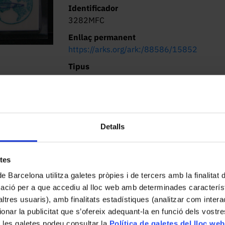
Identificador
3282MFC
Enllaç permanent
https://arks.org/ark:/88586/15852
Tipus
Targeta d'identificació
Localització actual (centre)
Facultat de Farmàcia i Ciències de
l'Alimentació. Campus Diagonal. Av Joan
Detalls
XXIII, 27-31, 08028 Barcelona
Descripció
etes
Carnet de membre de l'ONG Farmacéuticos
de Barcelona utilitza galetes pròpies i de tercers amb la finalitat
mació per a que accediu al lloc web amb determinades caracterís
’altres usuaris), amb finalitats estadístiques (analitzar com inte
ionar la publicitat que s’ofereix adequant-la en funció dels vostr
 les galetes podeu consultar la
Política de galetes del lloc web