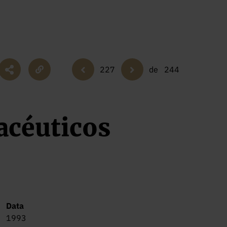
227
de
244
acéuticos
Data
1993