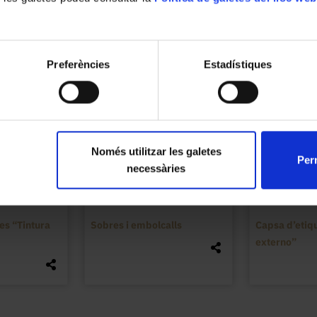
Preferències
Estadístiques
Només utilitzar les galetes
Perm
necessàries
es “Tintura
Sobres i embolcalls
Capsa d’etiq
externo”