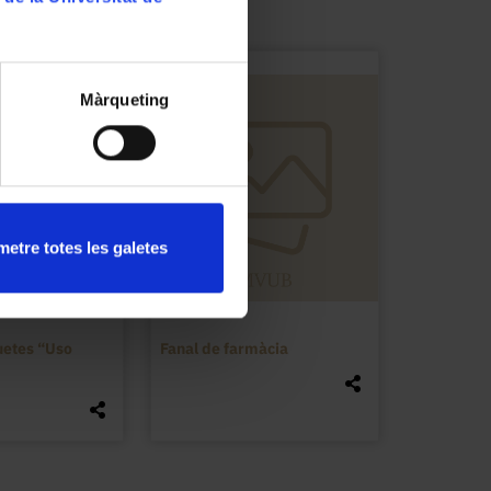
Màrqueting
etre totes les galetes
uetes “Uso
Fanal de farmàcia