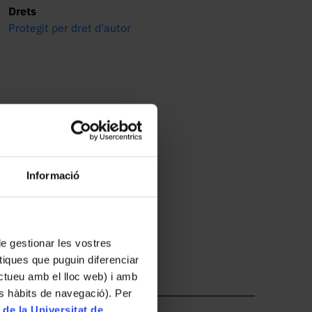
Drets
Protegit per dret d'autor
Informació
 Mundi.
 de gestionar les vostres
tiques que puguin diferenciar
ractueu amb el lloc web) i amb
es hàbits de navegació). Per
 de la Universitat de