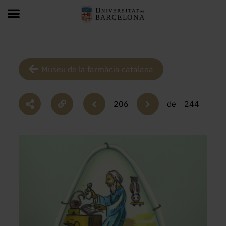
Museu de la farmàcia catalana
206
de
244