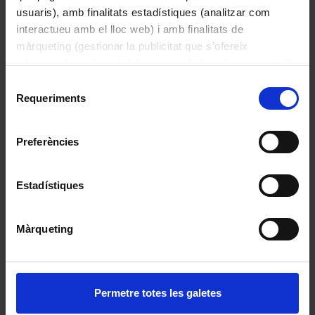
usuaris), amb finalitats estadístiques (analitzar com
Capsa d’etiquetes “Uso externo”
interactueu amb el lloc web) i amb finalitats de
màrqueting (gestionar la publicitat que s’ofereix
adequant-la en funció dels vostres hàbits de navegació).
Per obtenir més informació sobre les galetes podeu
Selecció
consultar la
Política de galetes del lloc web de la
Requeriments
de
Universitat de Barcelona
.
consentiment
Preferències
Estadístiques
Màrqueting
Fanal de farmàcia
Permetre totes les galetes