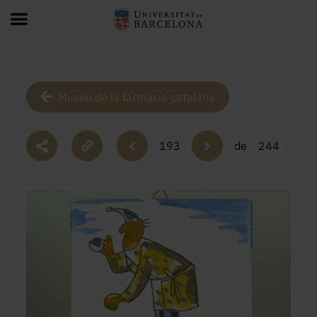
Museu de la farmàcia catalana
193
de
244