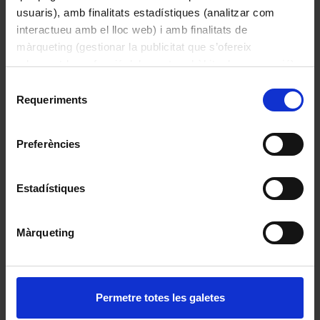
usuaris), amb finalitats estadístiques (analitzar com
«Concòrdia dels apotecaris de Barcelona»
interactueu amb el lloc web) i amb finalitats de
1511
màrqueting (gestionar la publicitat que s’ofereix
adequant-la en funció dels vostres hàbits de navegació).
Per obtenir més informació sobre les galetes podeu
Selecció
consultar la
Política de galetes del lloc web de la
Requeriments
de
Universitat de Barcelona
.
consentiment
Preferències
Estadístiques
Màrqueting
Farmàcia Vilardell
Permetre totes les galetes