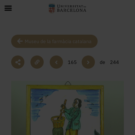
Museu de la farmàcia catalana
165
de
244