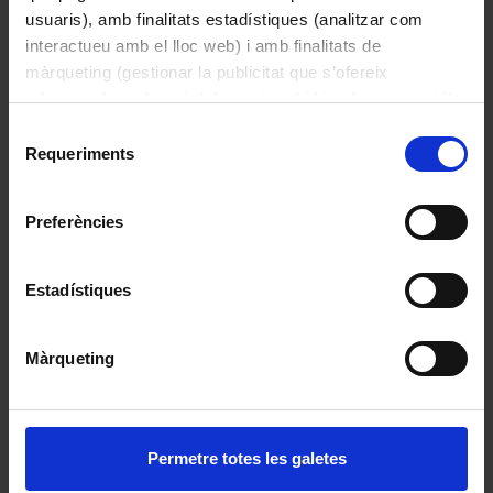
usuaris), amb finalitats estadístiques (analitzar com
Capsa d’etiquetes “1”
interactueu amb el lloc web) i amb finalitats de
màrqueting (gestionar la publicitat que s’ofereix
adequant-la en funció dels vostres hàbits de navegació).
Per obtenir més informació sobre les galetes podeu
Selecció
consultar la
Política de galetes del lloc web de la
Requeriments
de
Universitat de Barcelona
.
consentiment
Preferències
Estadístiques
Màrqueting
Capsa d’etiquetes “2”
Permetre totes les galetes