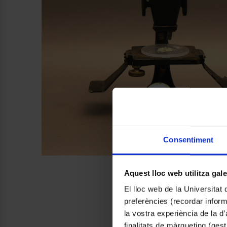
Consentiment
Aquest lloc web utilitza gal
El lloc web de la Universitat 
preferències (recordar infor
la vostra experiència de la d
finalitats de màrqueting (gest