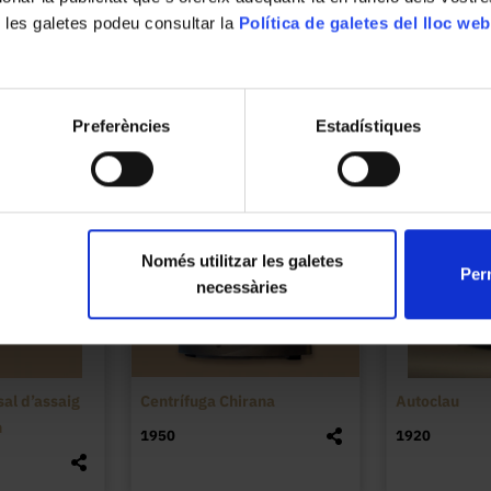
 les galetes podeu consultar la
Política de galetes del lloc web
Preferències
Estadístiques
Només utilitzar les galetes
Perm
necessàries
al d’assaig
Centrífuga Chirana
Autoclau
n
1950
1920