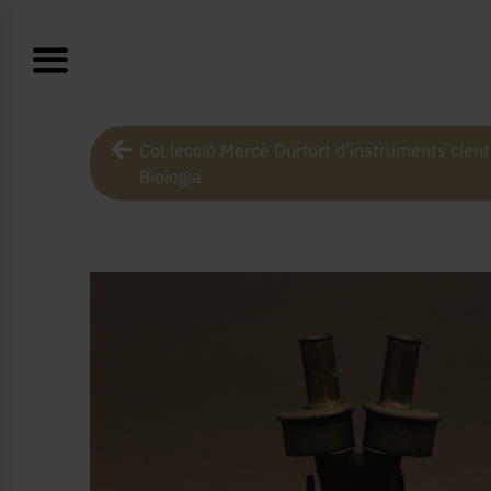
Col·lecció Mercè Durfort d’instruments cientí
Biologia