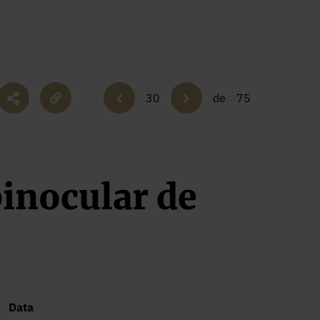
30
de
75
inocular de
Data