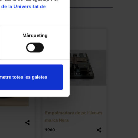
 de la Universitat de
Màrqueting
etre totes les galetes
Empalmadora de pel·lícules
marca Nera
1960