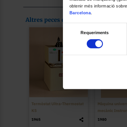
obtenir més informació sobre
Barcelona
.
Altres peces de la col·lecció
Selecció
Requeriments
de
consentiment
Termòstat Ultra-Thermostat
Màquina univers
K5
mecànic Instro
1965
1980