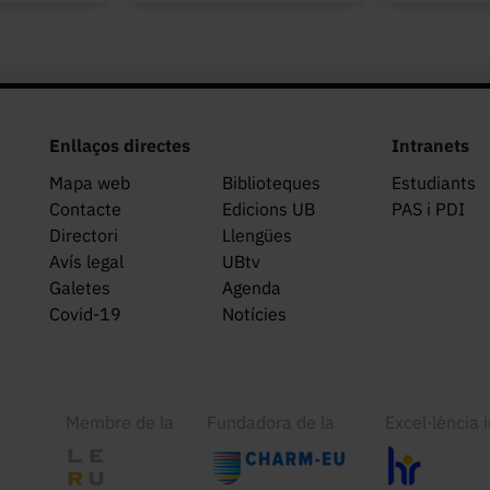
Enllaços directes
Intranets
Mapa web
Biblioteques
Estudiants
Contacte
Edicions UB
PAS i PDI
Directori
Llengües
Avís legal
UBtv
Galetes
Agenda
Covid-19
Notícies
Membre de la
Fundadora de la
Excel·lència 