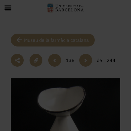
Museu de la farmàcia catalana
138
de
244