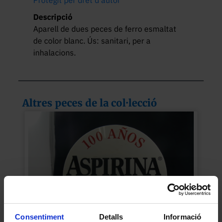
Protegit per dret d'autor
Descripció
Aparell de dues peces de ferro esmaltat 
de color blanc. Ús: sanitari, per a 
inhalacions.
Altres peces de la col·lecció
Consentiment
Detalls
Informació