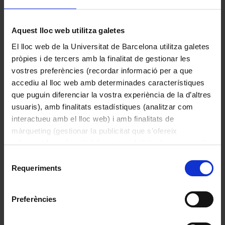
Calendari de mostrador commemoratiu dels 100
Aquest lloc web utilitza galetes
anys de l’aspirina
El lloc web de la Universitat de Barcelona utilitza galetes
1999
pròpies i de tercers amb la finalitat de gestionar les
vostres preferències (recordar informació per a que
accediu al lloc web amb determinades característiques
que puguin diferenciar la vostra experiència de la d’altres
usuaris), amb finalitats estadístiques (analitzar com
interactueu amb el lloc web) i amb finalitats de
màrqueting (gestionar la publicitat que s’ofereix
adequant-la en funció dels vostres hàbits de navegació).
Per obtenir més informació sobre les galetes podeu
Selecció
consultar la
Política de galetes del lloc web de la
Requeriments
de
Universitat de Barcelona
.
consentiment
Preferències
Capsa d’etiquetes “2”