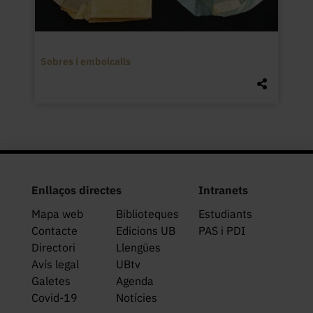
Sobres i embolcalls
Enllaços directes
Intranets
Mapa web
Biblioteques
Estudiants
Contacte
Edicions UB
PAS i PDI
Directori
Llengües
Avís legal
UBtv
Galetes
Agenda
Covid-19
Notícies