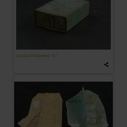
Capsa d’etiquetes “1”