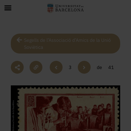
Segells de l’Associació d’Amics de la Unió
Soviètica
3
de
41