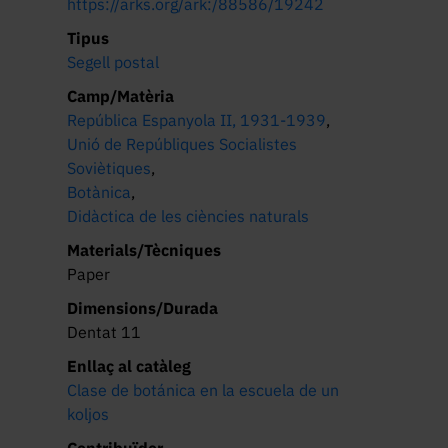
https://arks.org/ark:/88586/19242
Tipus
Segell postal
Camp/Matèria
República Espanyola II, 1931-1939
,
Unió de Repúbliques Socialistes
Soviètiques
,
Botànica
,
Didàctica de les ciències naturals
Materials/Tècniques
Paper
Dimensions/Durada
Dentat 11
Enllaç al catàleg
Clase de botánica en la escuela de un
koljos
Contribuïdor