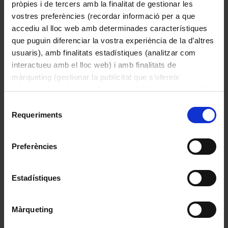
pròpies i de tercers amb la finalitat de gestionar les
vostres preferències (recordar informació per a que
accediu al lloc web amb determinades característiques
que puguin diferenciar la vostra experiència de la d’altres
Pesaje del heno en un koljos
usuaris), amb finalitats estadístiques (analitzar com
Universitat de Barcelona
interactueu amb el lloc web) i amb finalitats de
Universidad de Barcelona
màrqueting (gestionar la publicitat que s’ofereix
1937
adequant-la en funció dels vostres hàbits de navegació).
Per obtenir més informació sobre les galetes podeu
Selecció
consultar la
Política de galetes del lloc web de la
Requeriments
de
Universitat de Barcelona
.
consentiment
Preferències
Estadístiques
Màrqueting