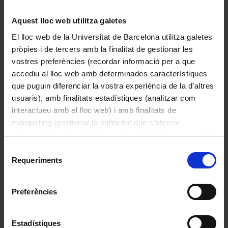
Aquest lloc web utilitza galetes
El lloc web de la Universitat de Barcelona utilitza galetes
pròpies i de tercers amb la finalitat de gestionar les
vostres preferències (recordar informació per a que
accediu al lloc web amb determinades característiques
que puguin diferenciar la vostra experiència de la d’altres
usuaris), amb finalitats estadístiques (analitzar com
interactueu amb el lloc web) i amb finalitats de
màrqueting (gestionar la publicitat que s’ofereix
adequant-la en funció dels vostres hàbits de navegació).
El Pillatge deshonra el triomf : eviteu-lo!
Per obtenir més informació sobre les galetes podeu
Selecció
Juez, Jaime
consultar la
Política de galetes del lloc web de la
Requeriments
de
1936
Universitat de Barcelona
.
consentiment
Preferències
Estadístiques