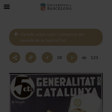
Cartells sobre salut i solidaritat del
període de la Guerra Civil
28
de
123