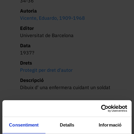
34-36
Autoria
Vicente, Eduardo, 1909-1968
Editor
Universitat de Barcelona
Data
1937?
Drets
Protegit per dret d'autor
Descripció
Dibuix d' una enfermera cuidant un soldat
Consentiment
Detalls
Informació
Altres peces de la col·lecció