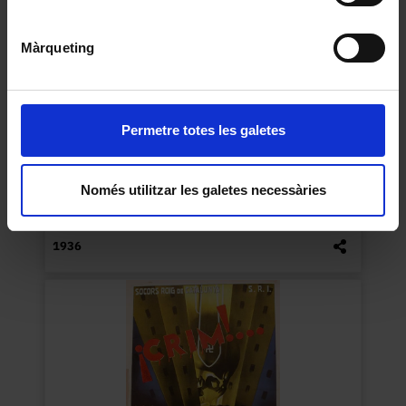
Màrqueting
Permetre totes les galetes
Las Culpas de los padres las pagan sus inocentes
Només utilitzar les galetes necessàries
hijos ¡¡todos a una contra el venéreo!!
Barragan (Dibuixant)
1936