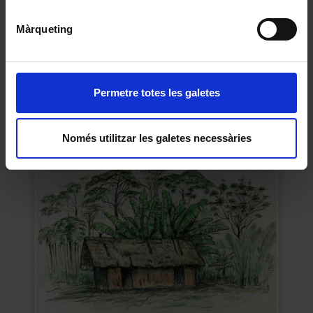
Màrqueting
Permetre totes les galetes
Cúpula granítica. Dudumu.
Jordi Sabater Pi
1980
Només utilitzar les galetes necessàries