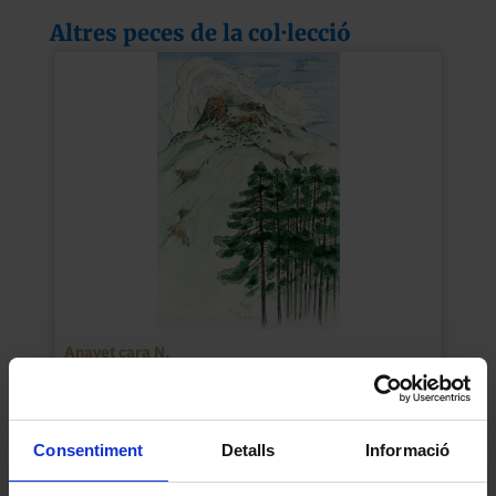
Altres peces de la col·lecció
Anayet cara N.
Jordi Sabater Pi
1994
Consentiment
Detalls
Informació