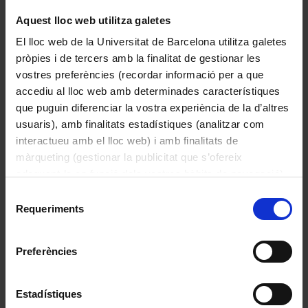
Aquest lloc web utilitza galetes
El lloc web de la Universitat de Barcelona utilitza galetes
pròpies i de tercers amb la finalitat de gestionar les
vostres preferències (recordar informació per a que
accediu al lloc web amb determinades característiques
que puguin diferenciar la vostra experiència de la d’altres
usuaris), amb finalitats estadístiques (analitzar com
interactueu amb el lloc web) i amb finalitats de
màrqueting (gestionar la publicitat que s’ofereix
Dona fang amb tatuatges
Jordi Sabater Pi
adequant-la en funció dels vostres hàbits de navegació).
Per obtenir més informació sobre les galetes podeu
Selecció
1953
consultar la
Política de galetes del lloc web de la
Requeriments
de
Universitat de Barcelona
.
consentiment
Preferències
Estadístiques