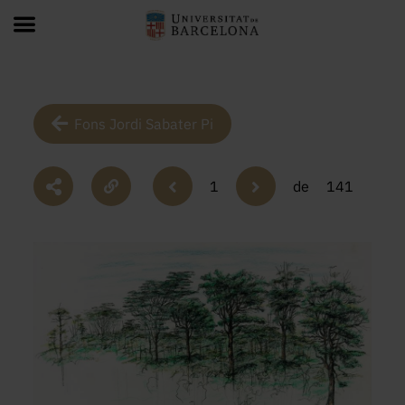
Fons Jordi Sabater Pi
1
de
141