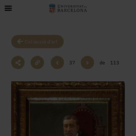
Col·lecció d’art
37
de
113