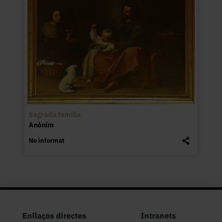
Sagrada família
Anònim
No informat
Enllaços directes
Intranets