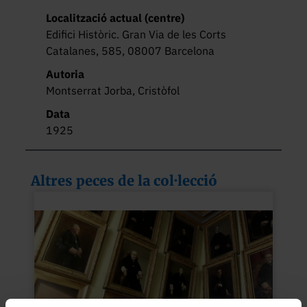
Localització actual (centre)
Edifici Històric. Gran Via de les Corts
Catalanes, 585, 08007 Barcelona
Autoria
Montserrat Jorba, Cristòfol
Data
1925
Altres peces de la col·lecció