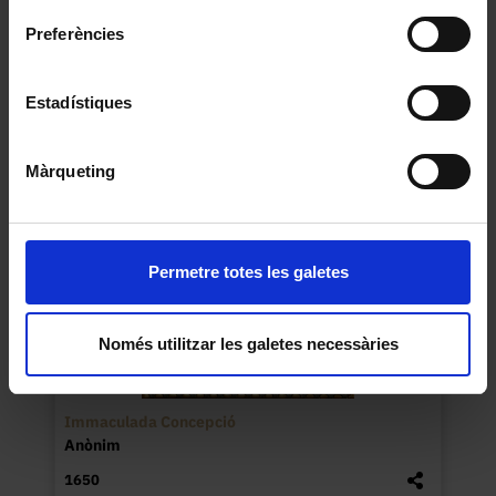
d’Abd-al-Rahman III
Preferències
Baixeras i Verdaguer, Dionís
1885
Estadístiques
Màrqueting
Permetre totes les galetes
Només utilitzar les galetes necessàries
Immaculada Concepció
Anònim
1650