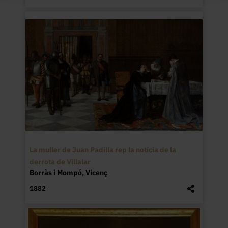
La muller de Juan Padilla rep la notícia de la
derrota de Villalar
Borràs i Mompó, Vicenç
1882