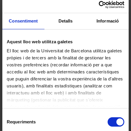
Consentiment
Detalls
Informació
Galeria de retrats dels rectors
1876
Aquest lloc web utilitza galetes
El lloc web de la Universitat de Barcelona utilitza galetes
pròpies i de tercers amb la finalitat de gestionar les
vostres preferències (recordar informació per a que
accediu al lloc web amb determinades característiques
que puguin diferenciar la vostra experiència de la d’altres
usuaris), amb finalitats estadístiques (analitzar com
interactueu amb el lloc web) i amb finalitats de
màrqueting (gestionar la publicitat que s’ofereix
adequant-la en funció dels vostres hàbits de navegació).
Per obtenir més informació sobre les galetes podeu
Selecció
consultar la
Política de galetes del lloc web de la
Requeriments
de
Universitat de Barcelona
.
La civilització del califat de Còrdova en temps
consentiment