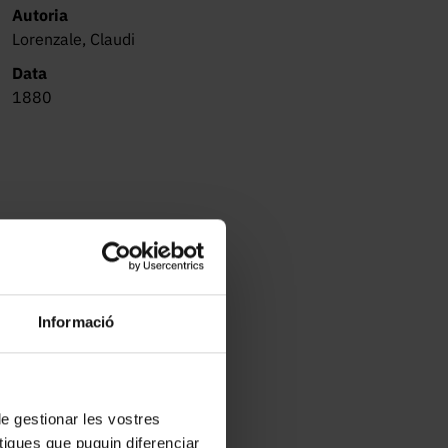
Autoria
Lorenzale, Claudi
Data
1880
Informació
 de gestionar les vostres
tiques que puguin diferenciar