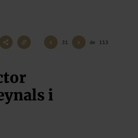
31
de
113
ctor
eynals i