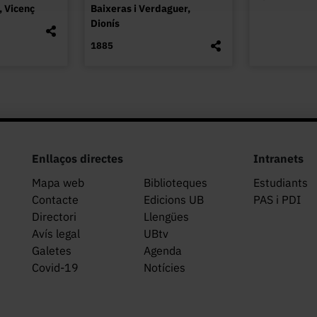
 Vicenç
Baixeras i Verdaguer,
Dionís
1885
Enllaços directes
Intranets
Mapa web
Biblioteques
Estudiants
Contacte
Edicions UB
PAS i PDI
Directori
Llengües
Avís legal
UBtv
Galetes
Agenda
Covid-19
Notícies