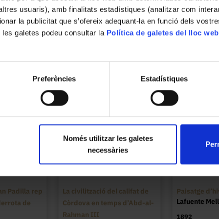
’altres usuaris), amb finalitats estadístiques (analitzar com inte
Catalanes, 585, 08007 Barcelona
ionar la publicitat que s’ofereix adequant-la en funció dels vostr
 les galetes podeu consultar la
Política de galetes del lloc web
Preferències
Estadístiques
Només utilitzar les galetes
Perm
necessàries
an Padilla rep
La civilització del califat de
Paisatge d’h
Lafuente Mel
 derrota de
Còrdova en temps d’Abd-al-
Rahman III
1892