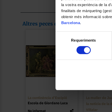
la vostra experiència de la d
finalitats de màrqueting (gest
obtenir més informació sobre
Barcelona
.
Altres peces de la col·lecció
Selecció
Requeriments
de
consentiment
La continència d’Escipió
La muller de Ju
Escola de Giordano Luca
la notícia de la
Villalar
No informat