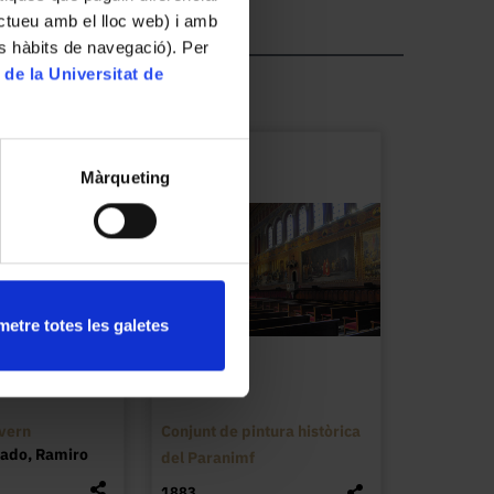
ractueu amb el lloc web) i amb
es hàbits de navegació). Per
 de la Universitat de
Màrqueting
etre totes les galetes
ivern
Conjunt de pintura històrica
lado, Ramiro
del Paranimf
1883