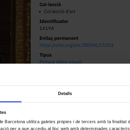
Col·lecció
Col·lecció d’art
Identificador
1419A
Enllaç permanent
https://arks.org/ark:/88586/15201
Tipus
Pintura (obra visual)
Materials/Tècniques
Oli sobre tela
Dimensions/Durada
Detalls
123 x 88 cm
Lloc d’origen
Barcelona
etes
de Barcelona utilitza galetes pròpies i de tercers amb la finalitat
Localització actual (centre)
mació per a que accediu al lloc web amb determinades caracterís
Edifici Històric. Gran Via de les Corts