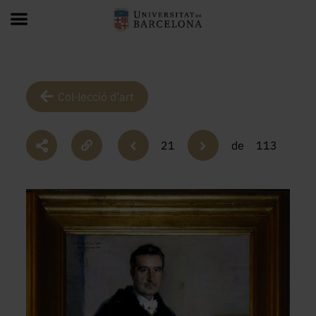
Col·lecció d’art
21
de
113