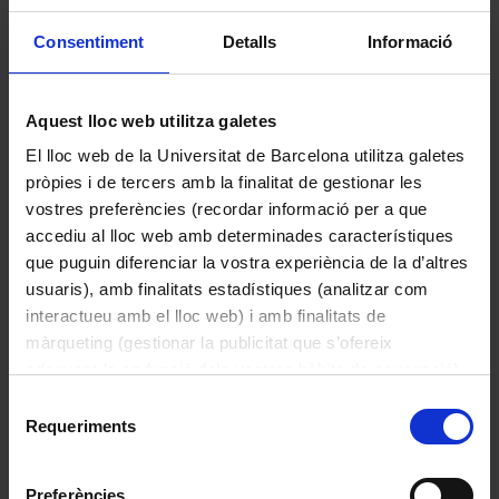
Consentiment
Detalls
Informació
Galeria de retrats dels rectors
Aquest lloc web utilitza galetes
1876
El lloc web de la Universitat de Barcelona utilitza galetes
pròpies i de tercers amb la finalitat de gestionar les
vostres preferències (recordar informació per a que
accediu al lloc web amb determinades característiques
que puguin diferenciar la vostra experiència de la d’altres
usuaris), amb finalitats estadístiques (analitzar com
interactueu amb el lloc web) i amb finalitats de
màrqueting (gestionar la publicitat que s’ofereix
adequant-la en funció dels vostres hàbits de navegació).
Per obtenir més informació sobre les galetes podeu
Selecció
consultar la
Política de galetes del lloc web de la
Requeriments
de
Universitat de Barcelona
.
consentiment
Galeria del Paranimf 3
Preferències