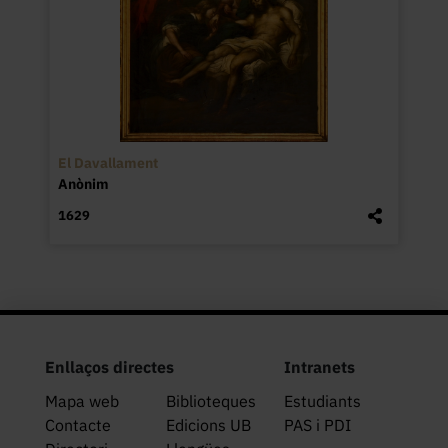
El Davallament
Anònim
1629
Enllaços directes
Intranets
Mapa web
Biblioteques
Estudiants
Contacte
Edicions UB
PAS i PDI