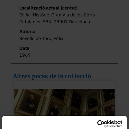
Localització actual (centre)
Edifici Històric. Gran Via de les Corts
Catalanes, 585, 08007 Barcelona
Autoria
Revello de Toro, Félix
Data
1969
Altres peces de la col·lecció