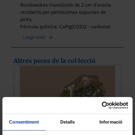
Romboedres translúcids de 2 cm d'aresta 
recoberts per petitíssimes espurnes de 
pirita.

Fórmula química: CaMg(CO3)2 - carbonat 
de calci i magnesi.
Llegir més
Altres peces de la col·lecció
Consentiment
Detalls
Informació