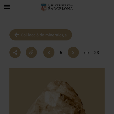
Col·lecció de mineralogia
5
de
23