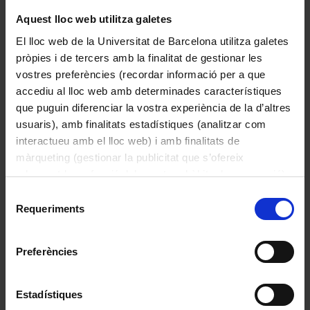
Aquest lloc web utilitza galetes
Arsenopirita
El lloc web de la Universitat de Barcelona utilitza galetes
pròpies i de tercers amb la finalitat de gestionar les
vostres preferències (recordar informació per a que
accediu al lloc web amb determinades característiques
que puguin diferenciar la vostra experiència de la d’altres
usuaris), amb finalitats estadístiques (analitzar com
interactueu amb el lloc web) i amb finalitats de
màrqueting (gestionar la publicitat que s’ofereix
adequant-la en funció dels vostres hàbits de navegació).
Per obtenir més informació sobre les galetes podeu
Selecció
consultar la
Política de galetes del lloc web de la
Requeriments
de
Universitat de Barcelona
.
consentiment
Preferències
Hematites
Estadístiques