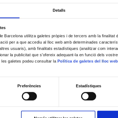
Contribuïdor
Detalls
Ministerio de Instrucción Pública
(Impressor)
etes
Lloc d'impressió
Madrid?
de Barcelona utilitza galetes pròpies i de tercers amb la finalitat
mació per a que accediu al lloc web amb determinades caracterís
Localització actual (centre)
’altres usuaris), amb finalitats estadístiques (analitzar com inte
CRAI Biblioteca del Pavelló de la República
ionar la publicitat que s’ofereix adequant-la en funció dels vostr
Av. Cardenal Vidal i Barraquer, 34-36
 les galetes podeu consultar la
Política de galetes del lloc web
Descripció
Fotografies de Madrid bombardejat i de nen
Preferències
Estadístiques