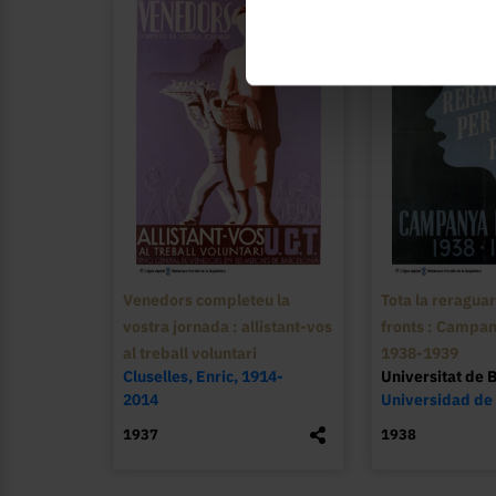
Venedors completeu la
Tota la reraguar
vostra jornada : allistant-vos
fronts : Campan
al treball voluntari
1938-1939
Cluselles, Enric, 1914-
Universitat de 
2014
Universidad de
1937
1938