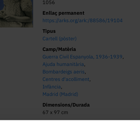
1056
Enllaç permanent
https://arks.org/ark:/88586/19104
Tipus
Cartell (pòster)
Camp/Matèria
Guerra Civil Espanyola, 1936-1939
,
Ajuda humanitària
,
Bombardeigs aeris
,
Centres d'acolliment
,
Infància
,
Madrid (Madrid)
Dimensions/Durada
67 x 97 cm
Enllaç al catàleg
Cercabib
Memòria Digital de Catalunya