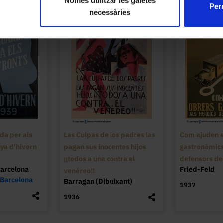
Només utilitzar les galetes
Perm
necessàries
da per als
Las Culpas de los padres las
Com ajuden e
ya d’hivern
pagan sus inocentes hijos
gastronòmics
¡¡todos a una contra el
defensors de
Barcelona
Fried-Feld
venéreo!!
 Barcelona
Barragan (Dibuixant)
1937
1936