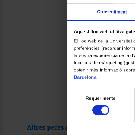
Consentiment
Aquest lloc web utilitza gal
El lloc web de la Universitat 
preferències (recordar infor
la vostra experiència de la d
finalitats de màrqueting (gest
obtenir més informació sobre
Barcelona
.
Selecció
Requeriments
de
consentiment
Altres peces de la col·lecció