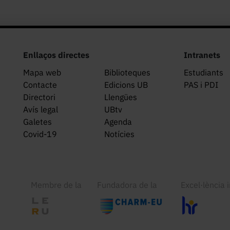
Enllaços directes
Intranets
Mapa web
Biblioteques
Estudiants
Contacte
Edicions UB
PAS i PDI
Directori
Llengües
Avís legal
UBtv
Galetes
Agenda
Covid-19
Notícies
Membre de la
Fundadora de la
Excel·lència 