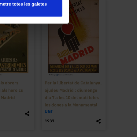
etre totes les galetes
ls obrers
Per la llibertat de Catalunya,
 als heroics
ajudeu Madrid : diumenge
 Madrid
dia 7 a les 10 del matí totes
les dones a la Monumental
UGT
1937