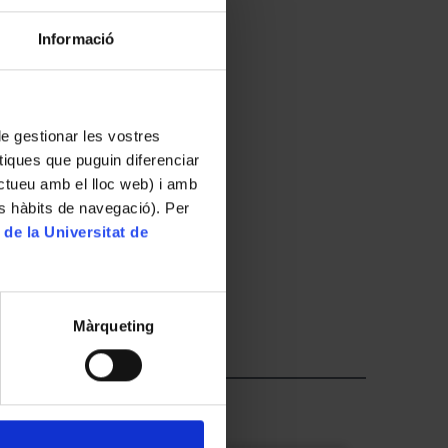
Informació
 de gestionar les vostres
tiques que puguin diferenciar
ractueu amb el lloc web) i amb
.
es hàbits de navegació). Per
 de la Universitat de
s acollits en alguna residència
Màrqueting