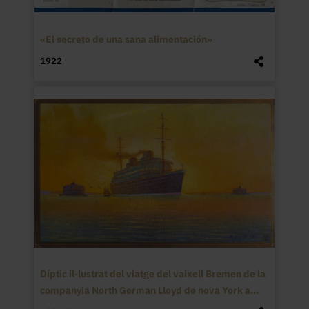
«El secreto de una sana alimentación»
1922
Díptic il·lustrat del viatge del vaixell Bremen de la
companyia North German Lloyd de nova York a...