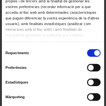
pròpies i de tercers amb la finalitat de gestionar les
vostres preferències (recordar informació per a que
accediu al lloc web amb determinades característiques
que puguin diferenciar la vostra experiència de la d’altres
usuaris), amb finalitats estadístiques (analitzar com
interactueu amb el lloc web) i amb finalitats de
màrqueting (gestionar la publicitat que s’ofereix
adequant-la en funció dels vostres hàbits de navegació).
Per obtenir més informació sobre les galetes podeu
Menú del viatge del vaixell Bremen de la
Selecció
consultar la
Política de galetes del lloc web de la
Requeriments
companyia North German Lloyd de Nova York a
de
Universitat de Barcelona
.
Cherbourg, Southampton i Bremen
consentiment
1931-06-16
Preferències
Estadístiques
Màrqueting