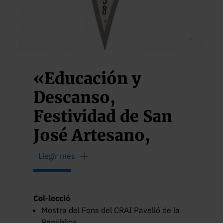
«Educación y
Descanso,
Festividad de San
José Artesano,
Barcelona, 1º de
Llegir més
mayo 1958»
Col·lecció
Mostra del Fons del CRAI Pavelló de la
República