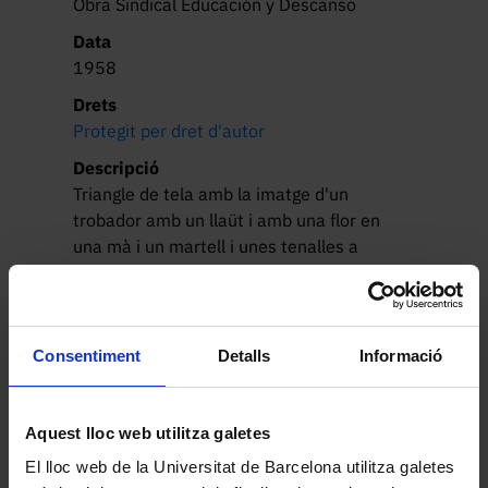
Obra Sindical Educación y Descanso
Data
1958
Drets
Protegit per dret d'autor
Descripció
Triangle de tela amb la imatge d'un 
trobador amb un llaüt i amb una flor en 
una mà i un martell i unes tenalles a 
l'altra; al fons, una enclusa i una gerra i 
l'emblema del Sindicat Vertical. Policrom.
Llegir més
Consentiment
Detalls
Informació
Altres peces de la col·lecció
Aquest lloc web utilitza galetes
El lloc web de la Universitat de Barcelona utilitza galetes