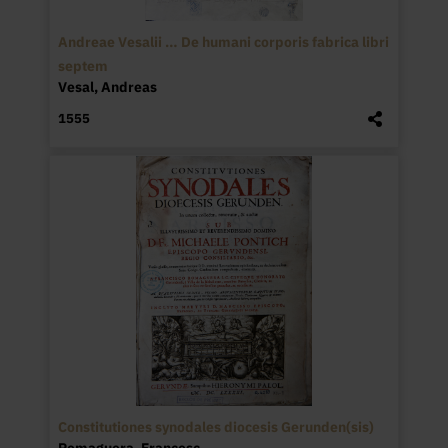
Andreae Vesalii … De humani corporis fabrica libri
septem
Vesal, Andreas
1555
Constitutiones synodales diocesis Gerunden(sis)
Romaguera, Francesc