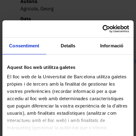
Autoria
Agricola, Georg
Data
1556
Drets
Protegit per dret d'autor
Consentiment
Detalls
Informació
Descripció
https://museuvirtual.ub.edu/ub/fonsreservacatala/
Aquest lloc web utilitza galetes
3530 Agricola.pdf
El lloc web de la Universitat de Barcelona utilitza galetes
pròpies i de tercers amb la finalitat de gestionar les
vostres preferències (recordar informació per a que
accediu al lloc web amb determinades característiques
Altres peces de la col·lecció
que puguin diferenciar la vostra experiència de la d’altres
usuaris), amb finalitats estadístiques (analitzar com
interactueu amb el lloc web) i amb finalitats de
màrqueting (gestionar la publicitat que s’ofereix
adequant-la en funció dels vostres hàbits de navegació).