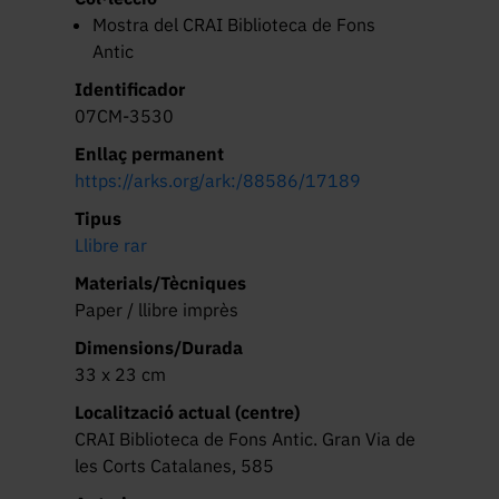
spectantia non
Mostra del CRAI Biblioteca de Fons
Antic
modo
Identificador
luculentissimè
07CM-3530
describuntur … ;
Enllaç permanent
https://arks.org/ark:/88586/17189
eivsdem de
Tipus
animantibvs
Llibre rar
svbterraneis liber
Materials/Tècniques
Paper / llibre imprès
Dimensions/Durada
33 x 23 cm
Localització actual (centre)
CRAI Biblioteca de Fons Antic. Gran Via de
les Corts Catalanes, 585