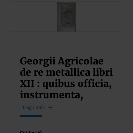
Georgii Agricolae
de re metallica libri
XII : quibus officia,
instrumenta,
machinae, ac
Llegir més
omnia deniq[ue]
ad metallicam
Col·lecció