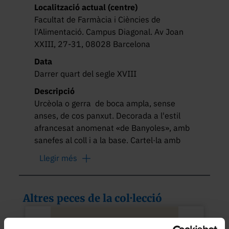
Localització actual (centre)
Facultat de Farmàcia i Ciències de
l'Alimentació. Campus Diagonal. Av Joan
XXIII, 27-31, 08028 Barcelona
Data
Darrer quart del segle XVIII
Descripció
Urcèola o gerra  de boca ampla, sense 
anses, de cos panxut. Decorada a l'estil 
afrancesat anomenat «de Banyoles», amb 
sanefes al coll i a la base. Cartel·la amb 
forma d'orla que diu «Flor Papav. Rub».

Llegir més
Ús: professional, per conservar-hi 
roselles.
Altres peces de la col·lecció