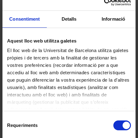
Consentiment
Detalls
Informació
Aquest lloc web utilitza galetes
El lloc web de la Universitat de Barcelona utilitza galetes
pròpies i de tercers amb la finalitat de gestionar les
vostres preferències (recordar informació per a que
Fanal de farmàcia
accediu al lloc web amb determinades característiques
que puguin diferenciar la vostra experiència de la d’altres
usuaris), amb finalitats estadístiques (analitzar com
interactueu amb el lloc web) i amb finalitats de
màrqueting (gestionar la publicitat que s’ofereix
adequant-la en funció dels vostres hàbits de navegació).
Per obtenir més informació sobre les galetes podeu
Selecció
consultar la
Política de galetes del lloc web de la
Requeriments
de
Universitat de Barcelona
.
consentiment