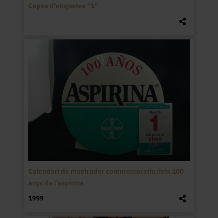
Capsa d’etiquetes “1”
Calendari de mostrador commemoratiu dels 100
anys de l’aspirina
1999