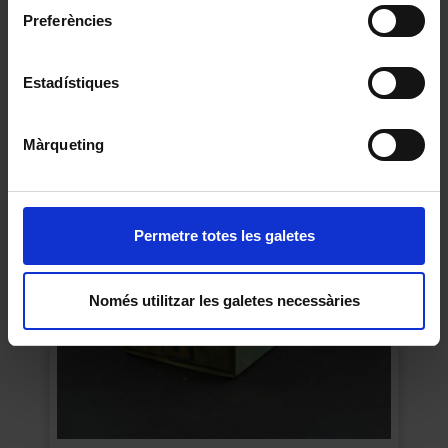
Preferències
Estadístiques
«Concòrdia dels apotecaris de Barcelona»
Màrqueting
1511
Permetre totes les galetes
Només utilitzar les galetes necessàries