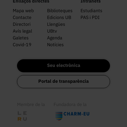
Enllaços directes
Intranets
Mapa web
Biblioteques
Estudiants
Contacte
Edicions UB
PAS i PDI
Directori
Llengües
Avís legal
UBtv
Galetes
Agenda
Covid-19
Notícies
Seu electrònica
Portal de transparència
Membre de la
Fundadora de la