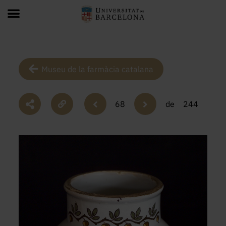
Museu de la farmàcia catalana
68
de
244