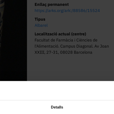
Enllaç permanent
https://arks.org/ark:/88586/15524
Tipus
Albarel
Localització actual (centre)
Facultat de Farmàcia i Ciències de
l'Alimentació. Campus Diagonal. Av Joan
XXIII, 27-31, 08028 Barcelona
Detalls