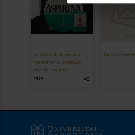
Calendari de mostrador
Fanal de farmàc
commemoratiu dels 100
anys de l’aspirina
1999