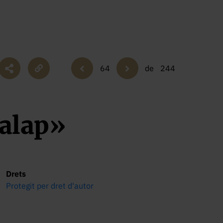
64
de
244
Salap»
Drets
Protegit per dret d'autor