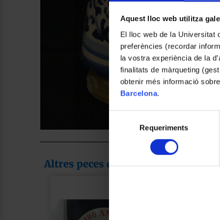
Aquest lloc web utilitza gal
El lloc web de la Universitat 
preferències (recordar infor
la vostra experiència de la d
finalitats de màrqueting (gest
obtenir més informació sobre
Barcelona
.
Selecció
Requeriments
de
consentiment
Altres peces de la col·lecció