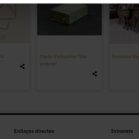
ia
Capsa d’etiquetes “Uso
Farmàcia Vila
externo”
Enllaços directes
Intranets