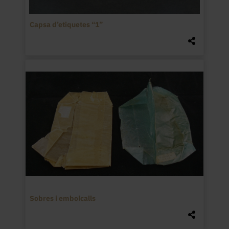
Capsa d’etiquetes “1”
Sobres i embolcalls