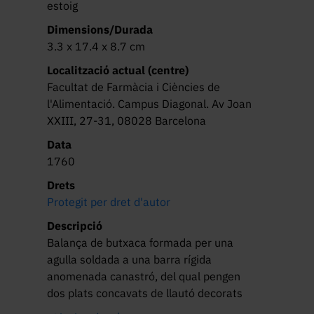
estoig
Dimensions/Durada
3.3 x 17.4 x 8.7 cm
Localització actual (centre)
Facultat de Farmàcia i Ciències de
l'Alimentació. Campus Diagonal. Av Joan
XXIII, 27-31, 08028 Barcelona
Data
1760
Drets
Protegit per dret d'autor
Descripció
Balança de butxaca formada per una 
agulla soldada a una barra rígida 
anomenada canastró, del qual pengen 
dos plats concavats de llautó decorats 
amb cercles concèntrics. Estoig de fusta 