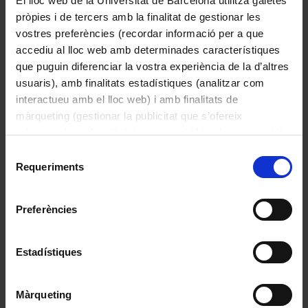
El lloc web de la Universitat de Barcelona utilitza galetes
pròpies i de tercers amb la finalitat de gestionar les
vostres preferències (recordar informació per a que
accediu al lloc web amb determinades característiques
que puguin diferenciar la vostra experiència de la d’altres
usuaris), amb finalitats estadístiques (analitzar com
interactueu amb el lloc web) i amb finalitats de
màrqueting (gestionar la publicitat que s’ofereix
adequant-la en funció dels vostres hàbits de navegació).
Per obtenir més informació sobre les galetes podeu
Selecció
consultar la
Política de galetes del lloc web de la
Requeriments
de
Fanal de farmàcia
Universitat de Barcelona
.
consentiment
Preferències
Estadístiques
Màrqueting