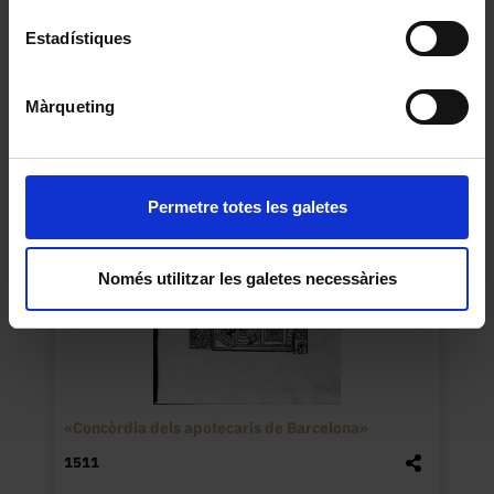
Estadístiques
Farmàcia Vilardell
Màrqueting
Permetre totes les galetes
Només utilitzar les galetes necessàries
«Concòrdia dels apotecaris de Barcelona»
1511