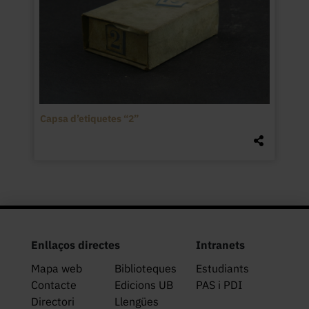
Capsa d’etiquetes “2”
Enllaços directes
Intranets
Mapa web
Biblioteques
Estudiants
Contacte
Edicions UB
PAS i PDI
Directori
Llengües