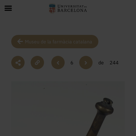
Museu de la farmàcia catalana
6
de
244