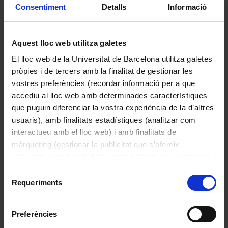
Consentiment
Detalls
Informació
Aquest lloc web utilitza galetes
El lloc web de la Universitat de Barcelona utilitza galetes
pròpies i de tercers amb la finalitat de gestionar les
Capsa amb 100 tubs d’assaig
vostres preferències (recordar informació per a que
accediu al lloc web amb determinades característiques
que puguin diferenciar la vostra experiència de la d’altres
usuaris), amb finalitats estadístiques (analitzar com
interactueu amb el lloc web) i amb finalitats de
màrqueting (gestionar la publicitat que s’ofereix
adequant-la en funció dels vostres hàbits de navegació).
Per obtenir més informació sobre les galetes podeu
Selecció
consultar la
Política de galetes del lloc web de la
Requeriments
de
Universitat de Barcelona
.
consentiment
Preferències