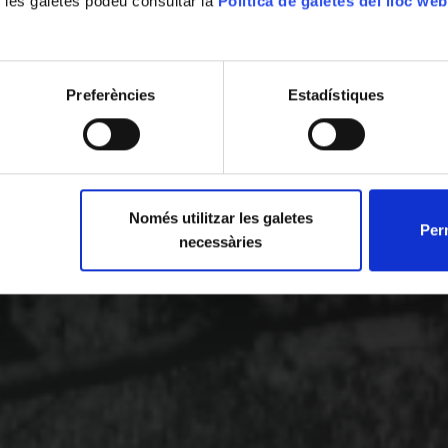
 les galetes podeu consultar la
Política de galetes del lloc web
Preferències
Estadístiques
Només utilitzar les galetes
Perm
necessàries