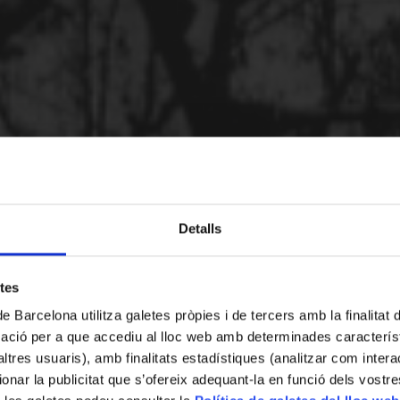
Detalls
etes
de Barcelona utilitza galetes pròpies i de tercers amb la finalitat
mació per a que accediu al lloc web amb determinades caracterís
’altres usuaris), amb finalitats estadístiques (analitzar com inte
ionar la publicitat que s’ofereix adequant-la en funció dels vostr