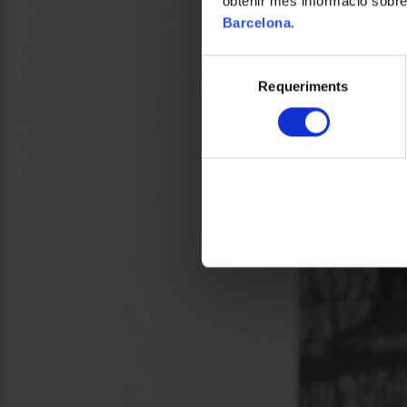
obtenir més informació sobre
Barcelona
.
Selecció
Requeriments
de
consentiment