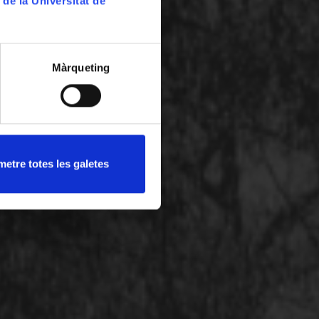
 de la Universitat de
Màrqueting
etre totes les galetes