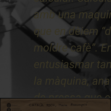
amb una maqui
que en dèiem “
moldre cafè”. E
entusiasmar ta
la màquina, ana
de pressa que e