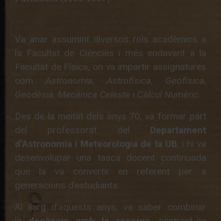
Va anar assumint diversos rols acadèmics a
la Facultat de Ciències i més endavant a la
Facultat de Física, on va impartir assignatures
com
Astronomia
,
Astrofísica
,
Geofísica
,
Geodèsia
,
Mecànica Celeste
i
Càlcul Numèric
.
Des de la meitat dels anys 70, va formar part
del professorat del
Departament
d’Astronomia i Meteorologia de la UB
, i hi va
desenvolupar una tasca docent continuada
que la va convertir en referent per a
generacions d’estudiants.
Al llarg d’aquests anys, va saber combinar
la
docència amb la recerca
, centrant-se