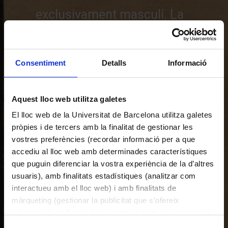
exclusivament masculí. La
seva carrera la consolidaria
com la primera dona
Consentiment
Detalls
Informació
astrònoma professional de
l’Estat espanyol.
Aquest lloc web utilitza galetes
El lloc web de la Universitat de Barcelona utilitza galetes
pròpies i de tercers amb la finalitat de gestionar les
vostres preferències (recordar informació per a que
accediu al lloc web amb determinades característiques
que puguin diferenciar la vostra experiència de la d’altres
usuaris), amb finalitats estadístiques (analitzar com
interactueu amb el lloc web) i amb finalitats de
màrqueting (gestionar la publicitat que s’ofereix
adequant-la en funció dels vostres hàbits de navegació).
Per obtenir més informació sobre les galetes podeu