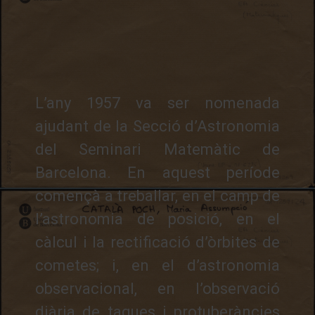
motor es va cr
L’any 1957 va ser nomenada
ajudant de la Secció d’Astronomia
del Seminari Matemàtic de
Barcelona. En aquest període
començà a treballar, en el camp de
l’astronomia de posició, en el
càlcul i la rectificació d’òrbites de
cometes; i, en el d’astronomia
observacional, en l’observació
diària de taques i protuberàncies