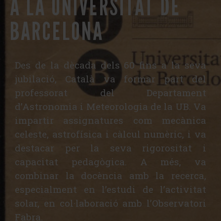
A LA UNIVERSITAT DE
BARCELONA
Des de la dècada dels 60 fins a la seva
jubilació, Català va formar part del
professorat del Departament
d’Astronomia i Meteorologia de la UB. Va
impartir assignatures com mecànica
celeste, astrofísica i càlcul numèric, i va
destacar per la seva rigorositat i
capacitat pedagògica. A més, va
combinar la docència amb la recerca,
especialment en l’estudi de l’activitat
solar, en col·laboració amb l’Observatori
Fabra.