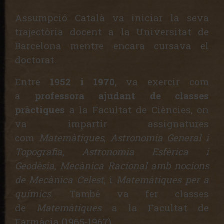
Assumpció Català va iniciar la seva
trajectòria docent a la Universitat de
Barcelona mentre encara cursava el
doctorat.
Entre
1952 i 1970
, va exercir com
a
professora ajudant de classes
pràctiques
a la Facultat de Ciències, on
va impartir assignatures
com
Matemàtiques
,
Astronomia General i
Topografia
,
Astronomia Esfèrica i
Geodèsia
,
Mecànica Racional amb nocions
de Mecànica Celest
, i
Matemàtiques per a
químics
. També va fer classes
de
Matemàtiques
a la Facultat de
Farmàcia (1965-1967).