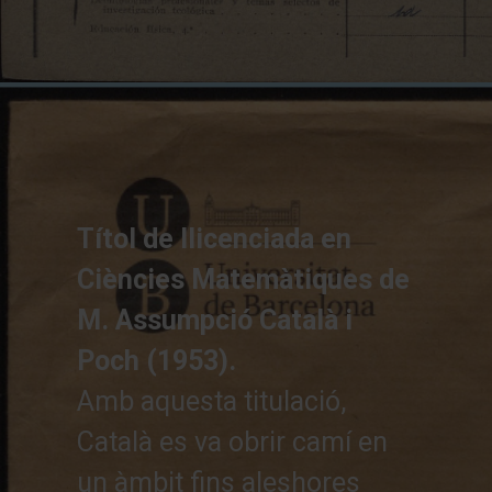
Títol de llicenciada en
Ciències Matemàtiques de
M. Assumpció Català i
Poch (1953).
Amb aquesta titulació,
Català es va obrir camí en
un àmbit fins aleshores