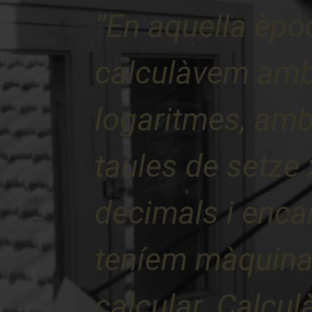
“En aquella èpo
calculàvem am
logaritmes, am
taules de setze 
decimals i enca
teníem màquina
calcular. Calcu