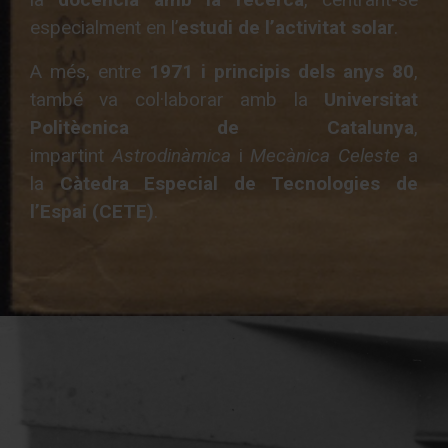
especialment en l’
estudi de l’activitat solar
.
A més, entre
1971 i principis dels anys 80
,
també va col·laborar amb la
Universitat
Politècnica de Catalunya
,
impartint
Astrodinàmica
i
Mecànica Celeste
a
la
Càtedra Especial de Tecnologies de
l’Espai (CETE)
.