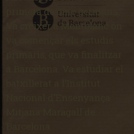
primera de cinc germans.
Va crèixer a Montblanc on
va començar els estudis
primaris, que va finalitzar
a Barcelona. Va estudiar el
batxillerat a l’Institut
Nacional d’Ensenyança
Mitjana Maragall de
Barcelona