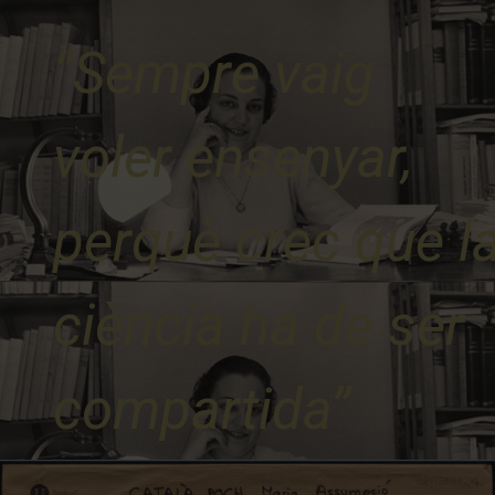
“Sempre vaig
voler ensenyar,
perquè crec que l
ciència ha de ser
compartida”