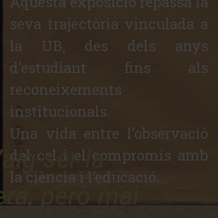
Aquesta exposició repassa la
seva trajectòria vinculada a
la UB, des dels anys
d’estudiant fins als
reconeixements
institucionals.
Una vida entre l’observació
aig ser la
del cel i el compromís amb
la ciència i l’educació.
era, però mai