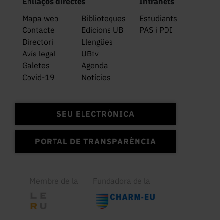
Enllaços directes
Intranets
Mapa web
Biblioteques
Estudiants
Contacte
Edicions UB
PAS i PDI
Directori
Llengües
Avís legal
UBtv
Galetes
Agenda
Covid-19
Notícies
SEU ELECTRÒNICA
PORTAL DE TRANSPARÈNCIA
Membre de la
Fundadora de la