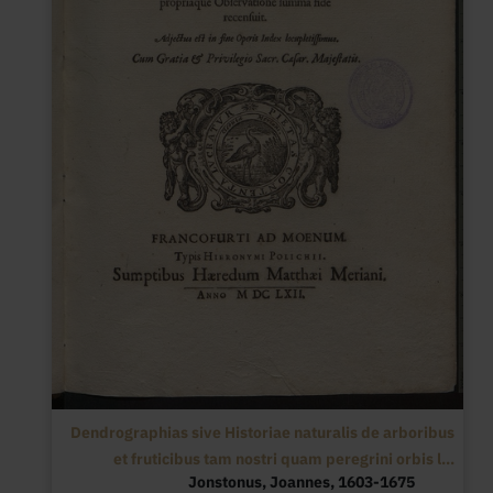
Dendrographias sive Historiae naturalis de arboribus
et fruticibus tam nostri quam peregrini orbis l...
Jonstonus, Joannes, 1603-1675