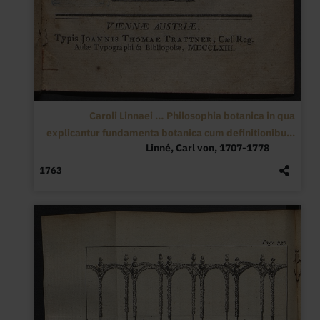
Caroli Linnaei … Philosophia botanica in qua
explicantur fundamenta botanica cum definitionibu...
Linné, Carl von, 1707-1778
1763