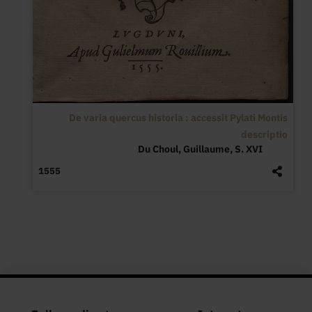
De varia quercus historia : accessit Pylati Montis
descriptio
Du Choul, Guillaume, S. XVI
1555