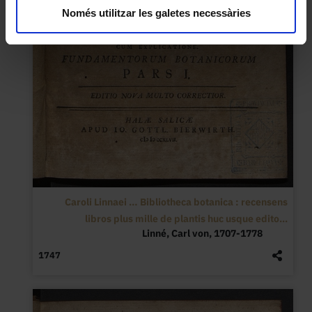
Només utilitzar les galetes necessàries
Caroli Linnaei … Bibliotheca botanica : recensens
libros plus mille de plantis huc usque edito...
Linné, Carl von, 1707-1778
1747