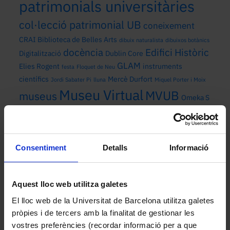
patrimonials universitàries
col·lecció patrimonial UB
coneixement
CRAI Biblioteca de Belles Arts
dibuix naturalista
dibuixos botànics
docència
Edifici Històric
Digitalització
Dublin Core
GLAM
Elies Rogent
instruments
festa
Floquet de Neu
científics
Mercè Durfort
Jordi Sabater Pi
lluna
Miquel Porter i Moix
Museu Virtual
MVUB
museus
Omeka S
Patrimoni cultural
Patrimoni
patrimoni cultural universitari
patrimoni
Consentiment
Detalls
Informació
patrimoni universitari
natural
Pirineus
recerca
universitat
transferència
Sant Joan
sol
Universitat de Barcelona
Aquest lloc web utilitza galetes
El lloc web de la Universitat de Barcelona utilitza galetes
pròpies i de tercers amb la finalitat de gestionar les
Mes de publicació
vostres preferències (recordar informació per a que