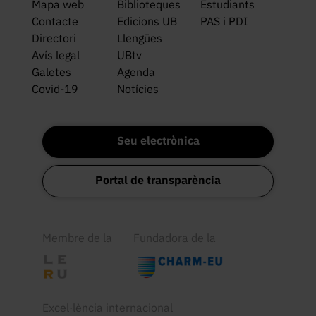
Mapa web
Biblioteques
Estudiants
Contacte
Edicions UB
PAS i PDI
Directori
Llengües
Avís legal
UBtv
Galetes
Agenda
Covid-19
Notícies
Seu electrònica
Portal de transparència
Membre de la
Fundadora de la
Excel·lència internacional