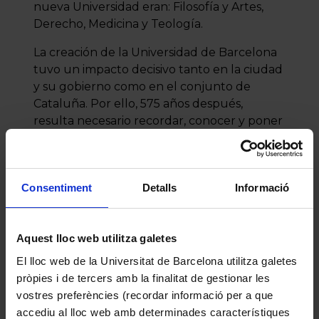
nueva Universidad eran: Filosofía y Artes,
Derecho, Medicina y Teología.
La creación de la Universidad de Barcelona
tuvo un impacto decisivo tanto en la ciudad
y su gobierno como en el conjunto de
Cataluña. Por ello, 575 años después,
resulta necesario recordar, conocer y poner
en relieve su origen y trayectoria histórica.
Consentiment
Detalls
Informació
Aquest lloc web utilitza galetes
El lloc web de la Universitat de Barcelona utilitza galetes
pròpies i de tercers amb la finalitat de gestionar les
vostres preferències (recordar informació per a que
accediu al lloc web amb determinades característiques