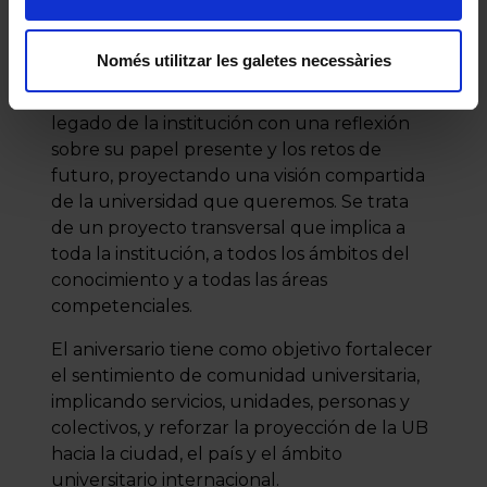
actividades a lo largo del curso 2025–2026.
La conmemoración quiere ir más allá de la
Només utilitzar les galetes necessàries
celebración histórica y se plantea como una
oportunidad para conectar la memoria y el
legado de la institución con una reflexión
sobre su papel presente y los retos de
futuro, proyectando una visión compartida
de la universidad que queremos. Se trata
de un proyecto transversal que implica a
toda la institución, a todos los ámbitos del
conocimiento y a todas las áreas
competenciales.
El aniversario tiene como objetivo fortalecer
el sentimiento de comunidad universitaria,
implicando servicios, unidades, personas y
colectivos, y reforzar la proyección de la UB
hacia la ciudad, el país y el ámbito
universitario internacional.