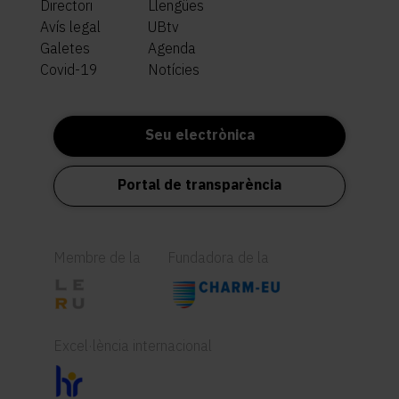
Directori
Llengües
Avís legal
UBtv
Galetes
Agenda
Covid-19
Notícies
Seu electrònica
Portal de transparència
Membre de la
Fundadora de la
Excel·lència internacional