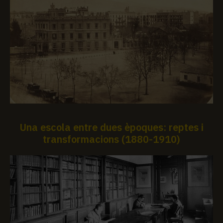
Una escola entre dues èpoques: reptes i
transformacions (1880-1910)