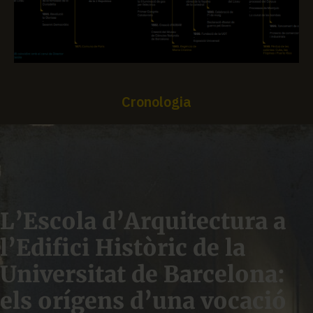
Cronologia
L’Escola d’Arquitectura a
l’Edifici Històric de la
Universitat de Barcelona:
els orígens d’una vocació