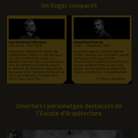
Un llegat compartit
Directors i personatges destacats de
l'Escola d'Arquitectura