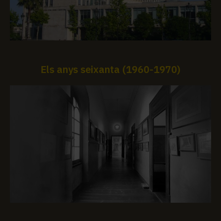
Els anys seixanta (1960-1970)