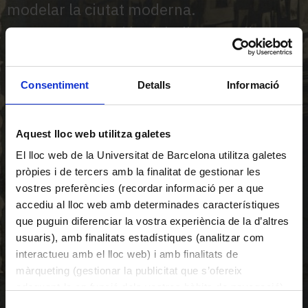
modelar la ciutat moderna.
Aquesta exposició reivindica aquell
període fundacional i el vincle entre la
Universitat de Barcelona i els
Consentiment
Detalls
Informació
ensenyaments de l’arquitectura.
Situada al cor del coneixement i la
Aquest lloc web utilitza galetes
recerca, la Universitat de Barcelona va
El lloc web de la Universitat de Barcelona utilitza galetes
acollir els primers estudis oficials
pròpies i de tercers amb la finalitat de gestionar les
vostres preferències (recordar informació per a que
d’arquitectura en un entorn compartit
accediu al lloc web amb determinades característiques
amb altres disciplines, fet que afavoria
que puguin diferenciar la vostra experiència de la d’altres
usuaris), amb finalitats estadístiques (analitzar com
una visió humanista i transversal del fet
interactueu amb el lloc web) i amb finalitats de
arquitectònic. D’aquella etapa inicial, en
màrqueting (gestionar la publicitat que s’ofereix
van formar part figures cabdals com Lluís
adequant-la en funció dels vostres hàbits de navegació).
Per obtenir més informació sobre les galetes podeu