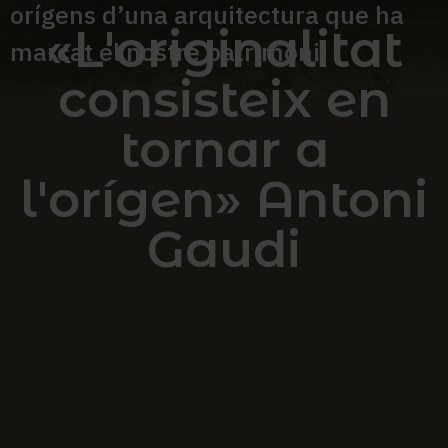
orígens d’una arquitectura que ha
«L'originalitat
marcat el nostre patrimoni.
consisteix en
tornar a
l'orígen» Antoni
Gaudi