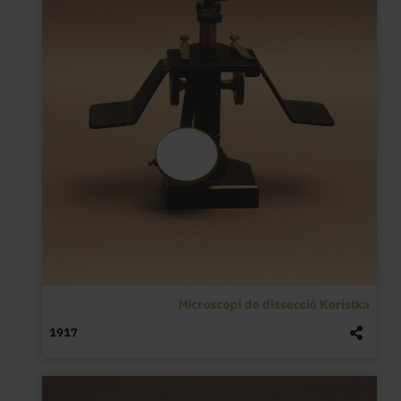
Microscopi de dissecció Koristka
1917