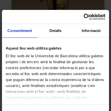
Consentiment
Detalls
Informació
Aquest lloc web utilitza galetes
El lloc web de la Universitat de Barcelona utilitza galetes
pròpies i de tercers amb la finalitat de gestionar les
vostres preferències (recordar informació per a que
accediu al lloc web amb determinades característiques
que puguin diferenciar la vostra experiència de la d’altres
usuaris), amb finalitats estadístiques (analitzar com
Microscopi binocular de la marca Nachet
interactueu amb el lloc web) i amb finalitats de
1860
màrqueting (gestionar la publicitat que s’ofereix
adequant-la en funció dels vostres hàbits de navegació).
Per obtenir més informació sobre les galetes podeu