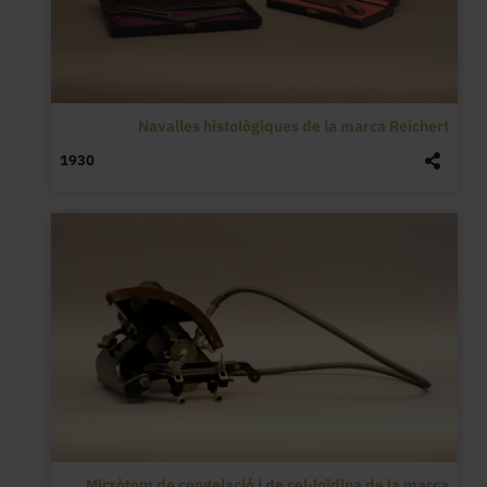
Navalles histològiques de la marca Reichert
1930
Micròtom de congelació i de cel·loïdina de la marca