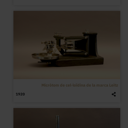
Micròtom de cel·loïdina de la marca Leitz
1920