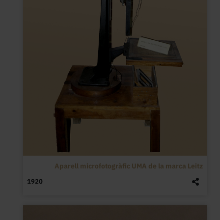
Aparell microfotogràfic UMA de la marca Leitz
1920