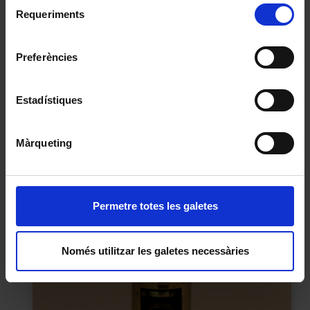
Selecció
consultar la
Política de galetes del lloc web de la
Requeriments
de
Universitat de Barcelona
.
consentiment
Preferències
Estadístiques
Màrqueting
Permetre totes les galetes
Només utilitzar les galetes necessàries