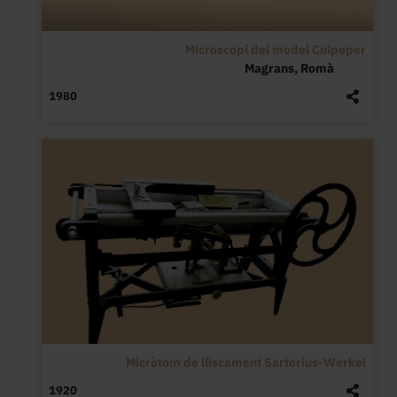
Microscopi del model Culpeper
Magrans, Romà
1980
Micròtom de lliscament Sartorius-Werkel
1920