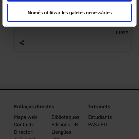
tornejada i cuir sintètic
Només utilitzar les galetes necessàries
Desconeguda
Entre 1915 (data de fundació de l'Escola de Bibliotecàries)
i 1937
Enllaços directes
Intranets
Mapa web
Biblioteques
Estudiants
Contacte
Edicions UB
PAS i PDI
Directori
Llengües