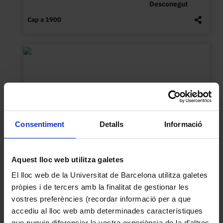
Desconegut
Cap a 1900
Pupitre / taula auxilar de fusta tornejada.
Desconegut
Consentiment
Detalls
Informació
Entre 1915 (data de fundació de l'Escola de Bibliotecàries)
i 1937
Aquest lloc web utilitza galetes
El lloc web de la Universitat de Barcelona utilitza galetes
pròpies i de tercers amb la finalitat de gestionar les
vostres preferències (recordar informació per a que
accediu al lloc web amb determinades característiques
que puguin diferenciar la vostra experiència de la d’altres