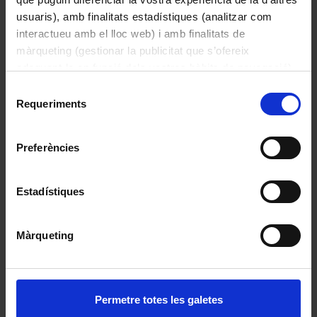
usuaris), amb finalitats estadístiques (analitzar com
interactueu amb el lloc web) i amb finalitats de
màrqueting (gestionar la publicitat que s’ofereix
adequant-la en funció dels vostres hàbits de navegació).
Per obtenir més informació sobre les galetes podeu
Selecció
consultar la
Política de galetes del lloc web de la
Requeriments
de
Universitat de Barcelona
.
consentiment
Preferències
Estadístiques
Màrqueting
Permetre totes les galetes
Conjunt de sofà, cadires i taula auxiliar de fusta